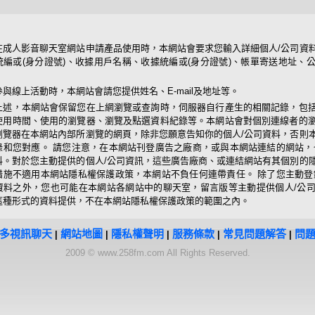
在成人影音聊天室網站申請產品使用時，本網站會要求您輸入詳細個人/公司資
統編或(身分證號)、收據用戶名稱、收據統編或(身分證號)、帳單寄送地址、
參與線上活動時，本網站會請您提供姓名、E-mail及地址等。
上述，本網站會保留您在上網瀏覽或查詢時，伺服器自行產生的相關記錄，包括
使用時間、使用的瀏覽器、瀏覽及點選資料紀錄等。本網站會對個別連線者的
瀏覽器在本網站內部所瀏覽的網頁，除非您願意告知你的個人/公司資料，否則
錄和您對應。 請您注意，在本網站刊登廣告之廠商，或與本網站連結的網站，
料。對於您主動提供的個人/公司資訊，這些廣告廠商、或連結網站有其個別的
措施不適用本網站隱私權保護政策，本網站不負任何連帶責任。 除了您主動登
資料之外，您也可能在本網站各網站中的聊天室，留言版等主動提供個人/公
這種形式的資料提供，不在本網站隱私權保護政策的範圍之內。
多視訊聊天
網站地圖
隱私權聲明
服務條款
常見問題解答
問
|
|
|
|
|
2009 © www.258fm.com All Rights Reserved.