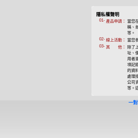
隱私權聲明
01-
產品申請：
當您
稱、
等。
02-
線上活動：
當您
03-
其 他：
除了
址、
用者
項記
的資
處理
公司
等。
一對